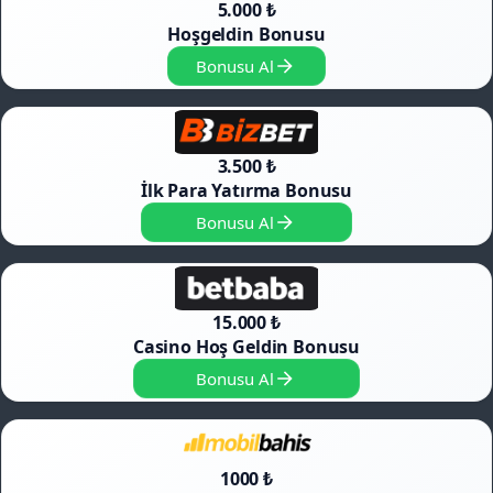
5.000 ₺
Hoşgeldin Bonusu
Bonusu Al
3.500 ₺
İlk Para Yatırma Bonusu
Bonusu Al
15.000 ₺
Casino Hoş Geldin Bonusu
Bonusu Al
1000 ₺