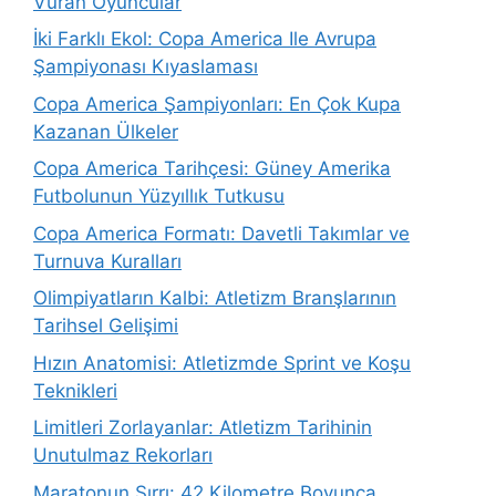
Vuran Oyuncular
İki Farklı Ekol: Copa America Ile Avrupa
Şampiyonası Kıyaslaması
Copa America Şampiyonları: En Çok Kupa
Kazanan Ülkeler
Copa America Tarihçesi: Güney Amerika
Futbolunun Yüzyıllık Tutkusu
Copa America Formatı: Davetli Takımlar ve
Turnuva Kuralları
Olimpiyatların Kalbi: Atletizm Branşlarının
Tarihsel Gelişimi
Hızın Anatomisi: Atletizmde Sprint ve Koşu
Teknikleri
Limitleri Zorlayanlar: Atletizm Tarihinin
Unutulmaz Rekorları
Maratonun Sırrı: 42 Kilometre Boyunca