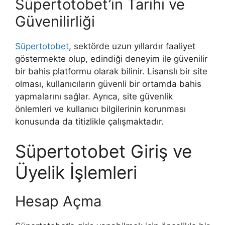
Süpertotobet’in Tarihi ve
Güvenilirliği
Süpertotobet
, sektörde uzun yıllardır faaliyet
göstermekte olup, edindiği deneyim ile güvenilir
bir bahis platformu olarak bilinir. Lisanslı bir site
olması, kullanıcıların güvenli bir ortamda bahis
yapmalarını sağlar. Ayrıca, site güvenlik
önlemleri ve kullanıcı bilgilerinin korunması
konusunda da titizlikle çalışmaktadır.
Süpertotobet Giriş ve
Üyelik İşlemleri
Hesap Açma