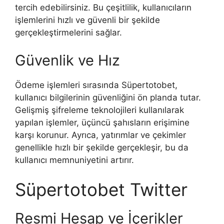
tercih edebilirsiniz. Bu çeşitlilik, kullanıcıların
işlemlerini hızlı ve güvenli bir şekilde
gerçekleştirmelerini sağlar.
Güvenlik ve Hız
Ödeme işlemleri sırasında Süpertotobet,
kullanıcı bilgilerinin güvenliğini ön planda tutar.
Gelişmiş şifreleme teknolojileri kullanılarak
yapılan işlemler, üçüncü şahısların erişimine
karşı korunur. Ayrıca, yatırımlar ve çekimler
genellikle hızlı bir şekilde gerçekleşir, bu da
kullanıcı memnuniyetini artırır.
Süpertotobet Twitter
Resmi Hesap ve İçerikler