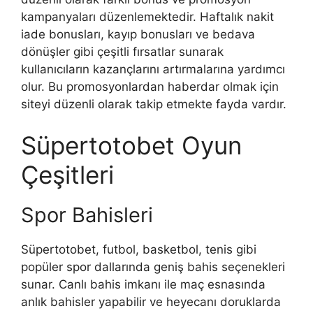
kampanyaları düzenlemektedir. Haftalık nakit
iade bonusları, kayıp bonusları ve bedava
dönüşler gibi çeşitli fırsatlar sunarak
kullanıcıların kazançlarını artırmalarına yardımcı
olur. Bu promosyonlardan haberdar olmak için
siteyi düzenli olarak takip etmekte fayda vardır.
Süpertotobet Oyun
Çeşitleri
Spor Bahisleri
Süpertotobet, futbol, basketbol, tenis gibi
popüler spor dallarında geniş bahis seçenekleri
sunar. Canlı bahis imkanı ile maç esnasında
anlık bahisler yapabilir ve heyecanı doruklarda