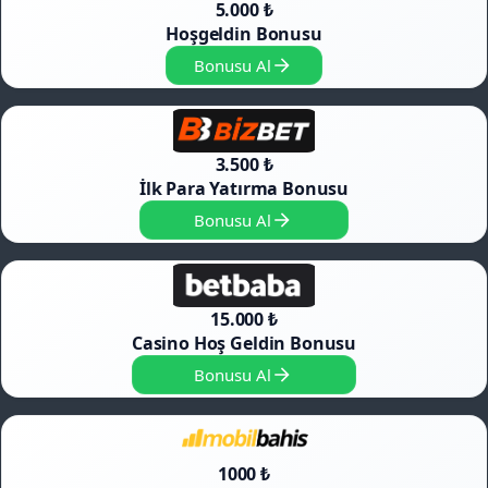
5.000 ₺
Hoşgeldin Bonusu
Bonusu Al
3.500 ₺
İlk Para Yatırma Bonusu
Bonusu Al
15.000 ₺
Casino Hoş Geldin Bonusu
Bonusu Al
1000 ₺