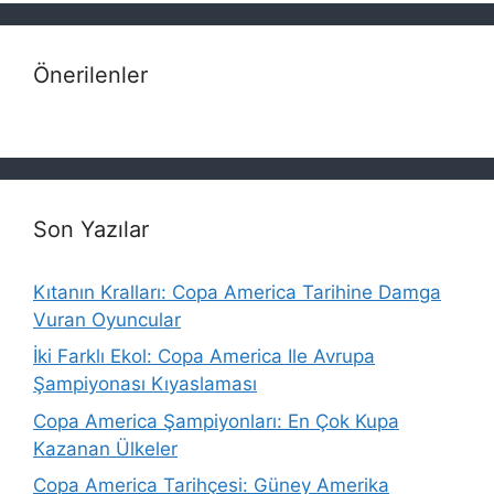
Önerilenler
Son Yazılar
Kıtanın Kralları: Copa America Tarihine Damga
Vuran Oyuncular
İki Farklı Ekol: Copa America Ile Avrupa
Şampiyonası Kıyaslaması
Copa America Şampiyonları: En Çok Kupa
Kazanan Ülkeler
Copa America Tarihçesi: Güney Amerika