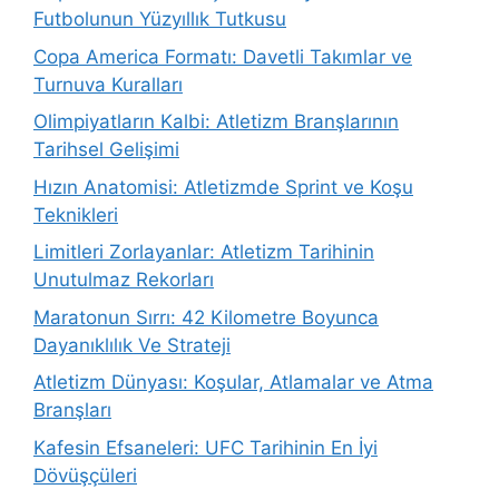
Futbolunun Yüzyıllık Tutkusu
Copa America Formatı: Davetli Takımlar ve
Turnuva Kuralları
Olimpiyatların Kalbi: Atletizm Branşlarının
Tarihsel Gelişimi
Hızın Anatomisi: Atletizmde Sprint ve Koşu
Teknikleri
Limitleri Zorlayanlar: Atletizm Tarihinin
Unutulmaz Rekorları
Maratonun Sırrı: 42 Kilometre Boyunca
Dayanıklılık Ve Strateji
Atletizm Dünyası: Koşular, Atlamalar ve Atma
Branşları
Kafesin Efsaneleri: UFC Tarihinin En İyi
Dövüşçüleri