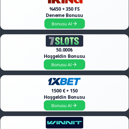
%450 + 350 FS
Deneme Bonusu
Bonusu Al
50.000₺
Hoşgeldin Bonusu
Bonusu Al
1500 € + 150
Hoşgeldin Bonusu
Bonusu Al