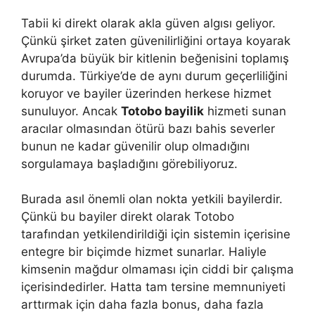
Tabii ki direkt olarak akla güven algısı geliyor.
Çünkü şirket zaten güvenilirliğini ortaya koyarak
Avrupa’da büyük bir kitlenin beğenisini toplamış
durumda. Türkiye’de de aynı durum geçerliliğini
koruyor ve bayiler üzerinden herkese hizmet
sunuluyor. Ancak
Totobo
bayilik
hizmeti sunan
aracılar olmasından ötürü bazı bahis severler
bunun ne kadar güvenilir olup olmadığını
sorgulamaya başladığını görebiliyoruz.
Burada asıl önemli olan nokta yetkili bayilerdir.
Çünkü bu bayiler direkt olarak Totobo
tarafından yetkilendirildiği için sistemin içerisine
entegre bir biçimde hizmet sunarlar. Haliyle
kimsenin mağdur olmaması için ciddi bir çalışma
içerisindedirler. Hatta tam tersine memnuniyeti
arttırmak için daha fazla bonus, daha fazla