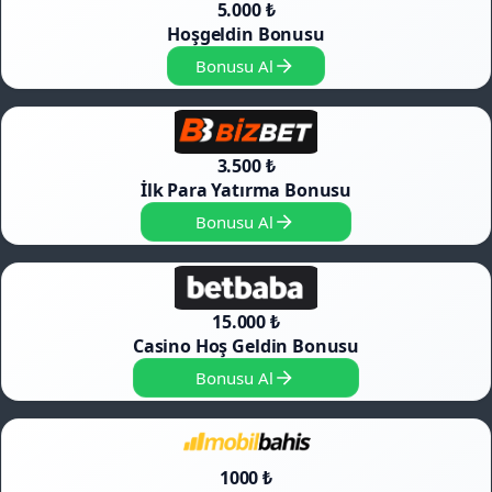
5.000 ₺
Hoşgeldin Bonusu
Bonusu Al
3.500 ₺
İlk Para Yatırma Bonusu
Bonusu Al
15.000 ₺
Casino Hoş Geldin Bonusu
Bonusu Al
1000 ₺