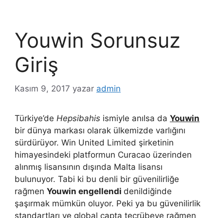
Youwin Sorunsuz
Giriş
Kasım 9, 2017
yazar
admin
Türkiye’de
Hepsibahis
ismiyle anılsa da
Youwin
bir dünya markası olarak ülkemizde varlığını
sürdürüyor. Win United Limited şirketinin
himayesindeki platformun Curacao üzerinden
alınmış lisansının dışında Malta lisansı
bulunuyor. Tabi ki bu denli bir güvenilirliğe
rağmen
Youwin engellendi
denildiğinde
şaşırmak mümkün oluyor. Peki ya bu güvenilirlik
standartları ve global çapta tecrübeye rağmen