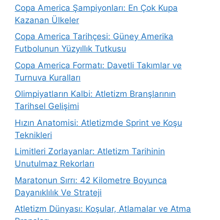
Copa America Şampiyonları: En Çok Kupa
Kazanan Ülkeler
Copa America Tarihçesi: Güney Amerika
Futbolunun Yüzyıllık Tutkusu
Copa America Formatı: Davetli Takımlar ve
Turnuva Kuralları
Olimpiyatların Kalbi: Atletizm Branşlarının
Tarihsel Gelişimi
Hızın Anatomisi: Atletizmde Sprint ve Koşu
Teknikleri
Limitleri Zorlayanlar: Atletizm Tarihinin
Unutulmaz Rekorları
Maratonun Sırrı: 42 Kilometre Boyunca
Dayanıklılık Ve Strateji
Atletizm Dünyası: Koşular, Atlamalar ve Atma