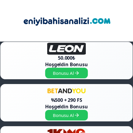
İçeriğe
atla
50.000₺
Hoşgeldin Bonusu
Bonusu Al
%500 + 290 FS
Hoşgeldin Bonusu
Bonusu Al