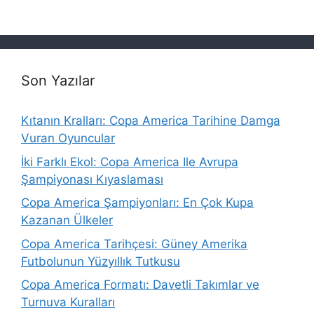
Son Yazılar
Kıtanın Kralları: Copa America Tarihine Damga
Vuran Oyuncular
İki Farklı Ekol: Copa America Ile Avrupa
Şampiyonası Kıyaslaması
Copa America Şampiyonları: En Çok Kupa
Kazanan Ülkeler
Copa America Tarihçesi: Güney Amerika
Futbolunun Yüzyıllık Tutkusu
Copa America Formatı: Davetli Takımlar ve
Turnuva Kuralları