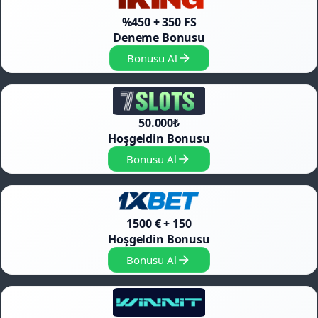
%450 + 350 FS
Deneme Bonusu
Bonusu Al
50.000₺
Hoşgeldin Bonusu
Bonusu Al
1500 € + 150
Hoşgeldin Bonusu
Bonusu Al