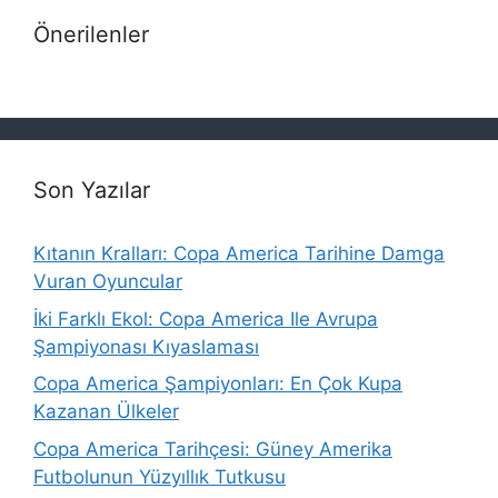
Önerilenler
Son Yazılar
Kıtanın Kralları: Copa America Tarihine Damga
Vuran Oyuncular
İki Farklı Ekol: Copa America Ile Avrupa
Şampiyonası Kıyaslaması
Copa America Şampiyonları: En Çok Kupa
Kazanan Ülkeler
Copa America Tarihçesi: Güney Amerika
Futbolunun Yüzyıllık Tutkusu