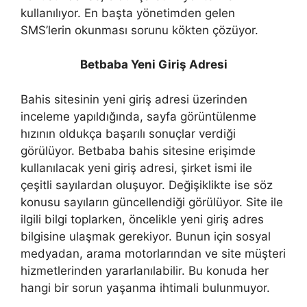
kullanılıyor. En başta yönetimden gelen
SMS’lerin okunması sorunu kökten çözüyor.
Betbaba Yeni Giriş Adresi
Bahis sitesinin yeni giriş adresi üzerinden
inceleme yapıldığında, sayfa görüntülenme
hızının oldukça başarılı sonuçlar verdiği
görülüyor. Betbaba bahis sitesine erişimde
kullanılacak yeni giriş adresi, şirket ismi ile
çeşitli sayılardan oluşuyor. Değişiklikte ise söz
konusu sayıların güncellendiği görülüyor. Site ile
ilgili bilgi toplarken, öncelikle yeni giriş adres
bilgisine ulaşmak gerekiyor. Bunun için sosyal
medyadan, arama motorlarından ve site müşteri
hizmetlerinden yararlanılabilir. Bu konuda her
hangi bir sorun yaşanma ihtimali bulunmuyor.