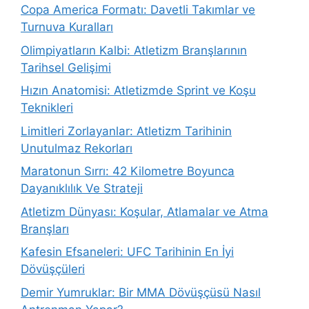
Copa America Formatı: Davetli Takımlar ve
Turnuva Kuralları
Olimpiyatların Kalbi: Atletizm Branşlarının
Tarihsel Gelişimi
Hızın Anatomisi: Atletizmde Sprint ve Koşu
Teknikleri
Limitleri Zorlayanlar: Atletizm Tarihinin
Unutulmaz Rekorları
Maratonun Sırrı: 42 Kilometre Boyunca
Dayanıklılık Ve Strateji
Atletizm Dünyası: Koşular, Atlamalar ve Atma
Branşları
Kafesin Efsaneleri: UFC Tarihinin En İyi
Dövüşçüleri
Demir Yumruklar: Bir MMA Dövüşçüsü Nasıl