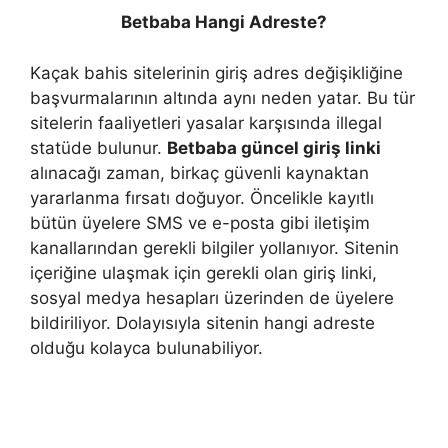
Betbaba Hangi Adreste?
Kaçak bahis sitelerinin giriş adres değişikliğine
başvurmalarının altında aynı neden yatar. Bu tür
sitelerin faaliyetleri yasalar karşısında illegal
statüde bulunur.
Betbaba güncel giriş linki
alınacağı zaman, birkaç güvenli kaynaktan
yararlanma fırsatı doğuyor. Öncelikle kayıtlı
bütün üyelere SMS ve e-posta gibi iletişim
kanallarından gerekli bilgiler yollanıyor. Sitenin
içeriğine ulaşmak için gerekli olan giriş linki,
sosyal medya hesapları üzerinden de üyelere
bildiriliyor. Dolayısıyla sitenin hangi adreste
olduğu kolayca bulunabiliyor.