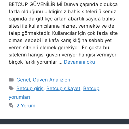
BETCUP GÜVENİLİR Mİ Dünya çapında oldukça
fazla olduğunu bildiğimiz bahis siteleri ülkemiz
çapında da gittikçe artan abartılı sayıda bahis
sitesi ile kullanıcılarına hizmet vermekte ve de
talep görmektedir. Kullanıcılar için çok fazla site
olması sebebi ile kafa karışıklığına sebebiyet
veren siteleri elemek gerekiyor. En çokta bu
sitelerin hangisi güven veriyor hangisi vermiyor
birçok farklı yorumlar …
Devamını oku
Kategoriler
Genel
,
Güven Analizleri
Etiketler
Betcup giriş
,
Betcup şikayet
,
Betcup
yorumları
2 Yorum