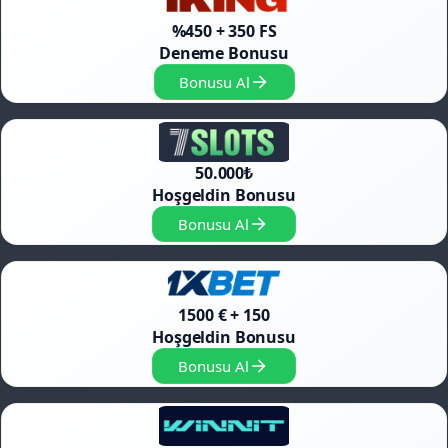
%450 + 350 FS
Deneme Bonusu
Bonusu Al
50.000₺
Hoşgeldin Bonusu
Bonusu Al
1500 € + 150
Hoşgeldin Bonusu
Bonusu Al