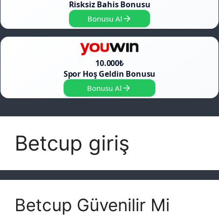
Risksiz Bahis Bonusu
Bonusu Al
10.000₺
Spor Hoş Geldin Bonusu
Bonusu Al
Betcup giriş
Betcup Güvenilir Mi