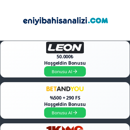
İçeriğe
atla
50.000₺
Hoşgeldin Bonusu
Bonusu Al
%500 + 290 FS
Hoşgeldin Bonusu
Bonusu Al