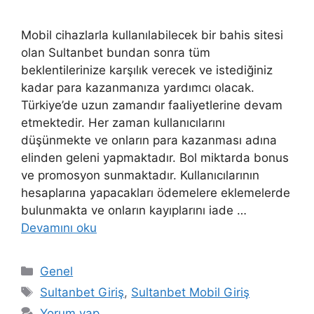
Mobil cihazlarla kullanılabilecek bir bahis sitesi
olan Sultanbet bundan sonra tüm
beklentilerinize karşılık verecek ve istediğiniz
kadar para kazanmanıza yardımcı olacak.
Türkiye’de uzun zamandır faaliyetlerine devam
etmektedir. Her zaman kullanıcılarını
düşünmekte ve onların para kazanması adına
elinden geleni yapmaktadır. Bol miktarda bonus
ve promosyon sunmaktadır. Kullanıcılarının
hesaplarına yapacakları ödemelere eklemelerde
bulunmakta ve onların kayıplarını iade …
Devamını oku
Kategoriler
Genel
Etiketler
Sultanbet Giriş
,
Sultanbet Mobil Giriş
Yorum yap