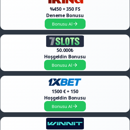
%450 + 350 FS
Deneme Bonusu
Bonusu Al
50.000₺
Hoşgeldin Bonusu
Bonusu Al
1500 € + 150
Hoşgeldin Bonusu
Bonusu Al