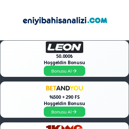
İçeriğe
atla
50.000₺
Hoşgeldin Bonusu
Bonusu Al
%500 + 290 FS
Hoşgeldin Bonusu
Bonusu Al