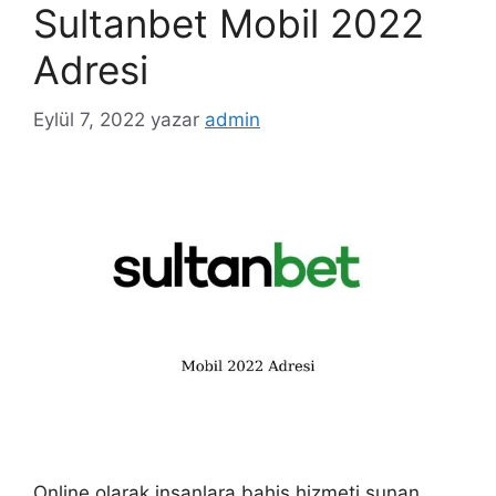
Sultanbet Mobil 2022
Adresi
Eylül 7, 2022
yazar
admin
Online olarak insanlara bahis hizmeti sunan