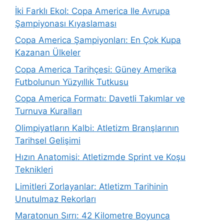
İki Farklı Ekol: Copa America Ile Avrupa
Şampiyonası Kıyaslaması
Copa America Şampiyonları: En Çok Kupa
Kazanan Ülkeler
Copa America Tarihçesi: Güney Amerika
Futbolunun Yüzyıllık Tutkusu
Copa America Formatı: Davetli Takımlar ve
Turnuva Kuralları
Olimpiyatların Kalbi: Atletizm Branşlarının
Tarihsel Gelişimi
Hızın Anatomisi: Atletizmde Sprint ve Koşu
Teknikleri
Limitleri Zorlayanlar: Atletizm Tarihinin
Unutulmaz Rekorları
Maratonun Sırrı: 42 Kilometre Boyunca