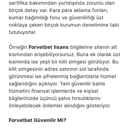
sertifika bakımından yurtdışında zorunlu olan
birçok detay var. Kara para aklama fonları,
kumar bağımlılığı fonu ve güvenilirliği üst
noktaya çeken birçok kurumun denetimine tabi
tutuluyorlar.
Örneğin
Forvetbet
lisans
bilgilerine sitenin alt
kısmından erişebiliyorsunuz. Buna ek olarak üst
kısmında ise yeşil bir kilit simgesi görülüyor. Bu
kilit simgesinin adres satırının sol tarafında
görünmesi ise şifrelenmiş bağlantılarla hizmet
sağlandığını açıklıyor. Yani güvenilir bahis
hizmetini finansal işlemlerde ve kişisel
bilgilerinizde üçüncü şahıs hırsızlıklarını
önleyebilecek önlemler alındığını gösteriyor.
Forvetbet Güvenilir Mi?