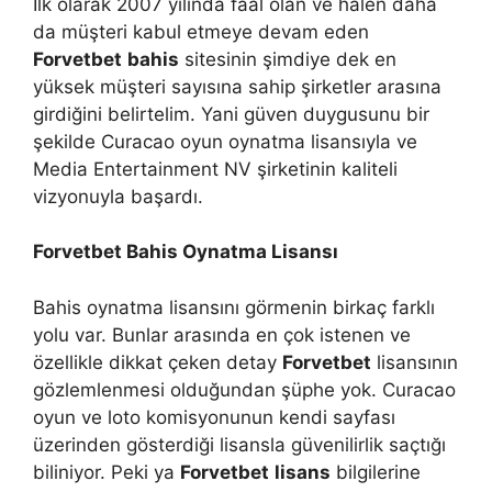
İlk olarak 2007 yılında faal olan ve halen daha
da müşteri kabul etmeye devam eden
Forvetbet
bahis
sitesinin şimdiye dek en
yüksek müşteri sayısına sahip şirketler arasına
girdiğini belirtelim. Yani güven duygusunu bir
şekilde Curacao oyun oynatma lisansıyla ve
Media Entertainment NV şirketinin kaliteli
vizyonuyla başardı.
Forvetbet Bahis Oynatma Lisansı
Bahis oynatma lisansını görmenin birkaç farklı
yolu var. Bunlar arasında en çok istenen ve
özellikle dikkat çeken detay
Forvetbet
lisansının
gözlemlenmesi olduğundan şüphe yok. Curacao
oyun ve loto komisyonunun kendi sayfası
üzerinden gösterdiği lisansla güvenilirlik saçtığı
biliniyor. Peki ya
Forvetbet
lisans
bilgilerine