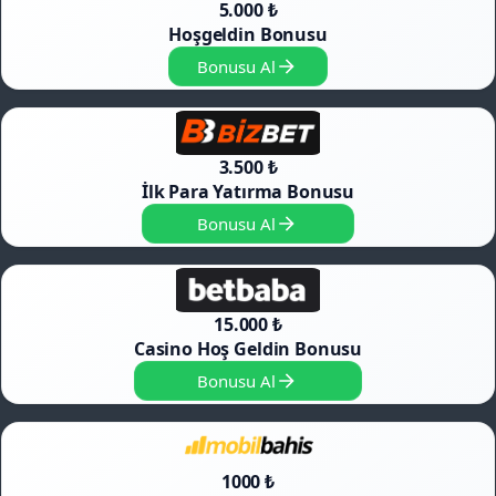
5.000 ₺
Hoşgeldin Bonusu
Bonusu Al
3.500 ₺
İlk Para Yatırma Bonusu
Bonusu Al
15.000 ₺
Casino Hoş Geldin Bonusu
Bonusu Al
1000 ₺