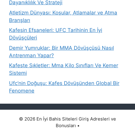
Dayanıklılık Ve Strateji
Atletizm Dünyası: Koşular, Atlamalar ve Atma
Branşları
Kafesin Efsaneleri: UFC Tarihinin En İyi
Dövüşçüleri
Demir Yumruklar: Bir MMA Dövüşçüsü Nasıl
Antrenman Yapar?
Kafeste Sıkletler: Mma Kilo Sınıfları Ve Kemer
Sistemi
Ufc’nin Doğuşu: Kafes Dövüşünden Global Bir
Fenomene
© 2026 En İyi Bahis Siteleri Giriş Adresleri ve
Bonusları
•