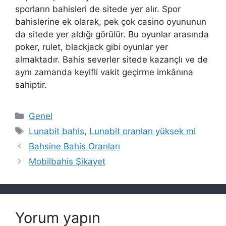
sporların bahisleri de sitede yer alır. Spor
bahislerine ek olarak, pek çok casino oyununun
da sitede yer aldığı görülür. Bu oyunlar arasında
poker, rulet, blackjack gibi oyunlar yer
almaktadır. Bahis severler sitede kazançlı ve de
aynı zamanda keyifli vakit geçirme imkânına
sahiptir.
Kategoriler
Genel
Etiketler
Lunabit bahis
,
Lunabit oranları yüksek mi
Bahsine Bahis Oranları
Mobilbahis Şikayet
Yorum yapın