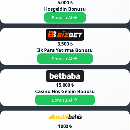
5.000 ₺
Hoşgeldin Bonusu
Bonusu Al
3.500 ₺
İlk Para Yatırma Bonusu
Bonusu Al
15.000 ₺
Casino Hoş Geldin Bonusu
Bonusu Al
1000 ₺