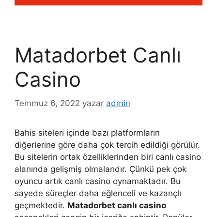
Matadorbet Canlı
Casino
Temmuz 6, 2022
yazar
admin
Bahis siteleri içinde bazı platformların
diğerlerine göre daha çok tercih edildiği görülür.
Bu sitelerin ortak özelliklerinden biri canlı casino
alanında gelişmiş olmalarıdır. Çünkü pek çok
oyuncu artık canlı casino oynamaktadır. Bu
sayede süreçler daha eğlenceli ve kazançlı
geçmektedir.
Matadorbet canlı casino