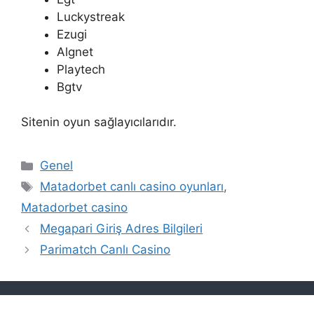
Luckystreak
Ezugi
Algnet
Playtech
Bgtv
Sitenin oyun sağlayıcılarıdır.
Kategoriler
Genel
Etiketler
Matadorbet canlı casino oyunları
,
Matadorbet casino
Megapari Giriş Adres Bilgileri
Parimatch Canlı Casino