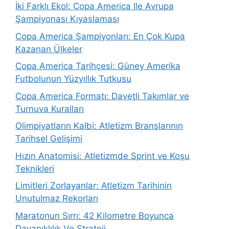
İki Farklı Ekol: Copa America Ile Avrupa
Şampiyonası Kıyaslaması
Copa America Şampiyonları: En Çok Kupa
Kazanan Ülkeler
Copa America Tarihçesi: Güney Amerika
Futbolunun Yüzyıllık Tutkusu
Copa America Formatı: Davetli Takımlar ve
Turnuva Kuralları
Olimpiyatların Kalbi: Atletizm Branşlarının
Tarihsel Gelişimi
Hızın Anatomisi: Atletizmde Sprint ve Koşu
Teknikleri
Limitleri Zorlayanlar: Atletizm Tarihinin
Unutulmaz Rekorları
Maratonun Sırrı: 42 Kilometre Boyunca
Dayanıklılık Ve Strateji