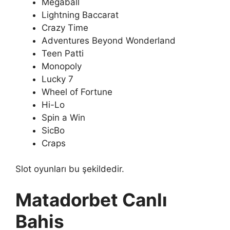
Megaball
Lightning Baccarat
Crazy Time
Adventures Beyond Wonderland
Teen Patti
Monopoly
Lucky 7
Wheel of Fortune
Hi-Lo
Spin a Win
SicBo
Craps
Slot oyunları bu şekildedir.
Matadorbet Canlı
Bahis