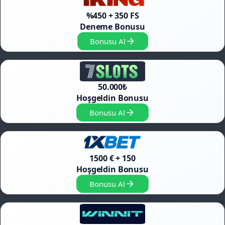
%450 + 350 FS
Deneme Bonusu
Bonusu Al
50.000₺
Hoşgeldin Bonusu
Bonusu Al
1500 € + 150
Hoşgeldin Bonusu
Bonusu Al