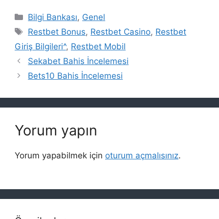
Kategoriler
Bilgi Bankası
,
Genel
Etiketler
Restbet Bonus
,
Restbet Casino
,
Restbet
Giriş Bilgileri^
,
Restbet Mobil
Sekabet Bahis İncelemesi
Bets10 Bahis İncelemesi
Yorum yapın
Yorum yapabilmek için
oturum açmalısınız
.