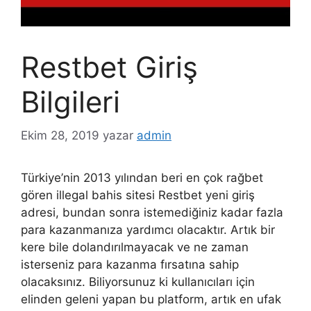
Restbet Giriş
Bilgileri
Ekim 28, 2019
yazar
admin
Türkiye’nin 2013 yılından beri en çok rağbet
gören illegal bahis sitesi Restbet yeni giriş
adresi, bundan sonra istemediğiniz kadar fazla
para kazanmanıza yardımcı olacaktır. Artık bir
kere bile dolandırılmayacak ve ne zaman
isterseniz para kazanma fırsatına sahip
olacaksınız. Biliyorsunuz ki kullanıcıları için
elinden geleni yapan bu platform, artık en ufak