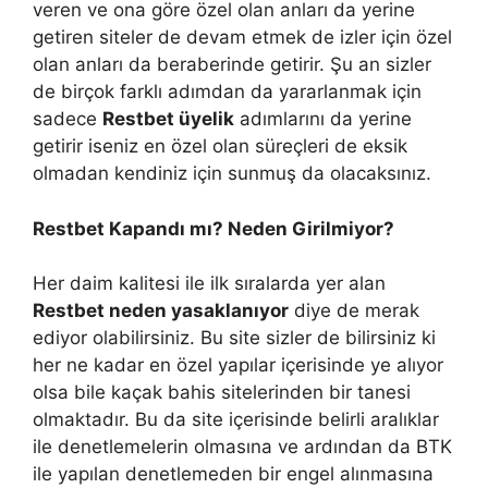
veren ve ona göre özel olan anları da yerine
getiren siteler de devam etmek de izler için özel
olan anları da beraberinde getirir. Şu an sizler
de birçok farklı adımdan da yararlanmak için
sadece
Restbet üyelik
adımlarını da yerine
getirir iseniz en özel olan süreçleri de eksik
olmadan kendiniz için sunmuş da olacaksınız.
Restbet Kapandı mı? Neden Girilmiyor?
Her daim kalitesi ile ilk sıralarda yer alan
Restbet neden yasaklanıyor
diye de merak
ediyor olabilirsiniz. Bu site sizler de bilirsiniz ki
her ne kadar en özel yapılar içerisinde ye alıyor
olsa bile kaçak bahis sitelerinden bir tanesi
olmaktadır. Bu da site içerisinde belirli aralıklar
ile denetlemelerin olmasına ve ardından da BTK
ile yapılan denetlemeden bir engel alınmasına