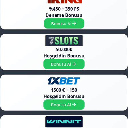
%450 + 350 FS
Deneme Bonusu
Bonusu Al
50.000₺
Hoşgeldin Bonusu
Bonusu Al
1500 € + 150
Hoşgeldin Bonusu
Bonusu Al