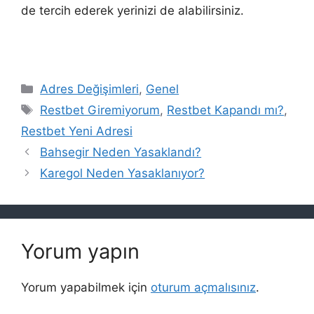
de tercih ederek yerinizi de alabilirsiniz.
Kategoriler
Adres Değişimleri
,
Genel
Etiketler
Restbet Giremiyorum
,
Restbet Kapandı mı?
,
Restbet Yeni Adresi
Bahsegir Neden Yasaklandı?
Karegol Neden Yasaklanıyor?
Yorum yapın
Yorum yapabilmek için
oturum açmalısınız
.