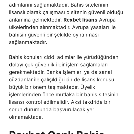
adımlarını sağlamaktadır. Bahis sitelerinin
lisanslı olarak çalışması o sitenin güvenli olduğu
anlamına gelmektedir.
Rexbet lisans
Avrupa
ülkelerinden alınmaktadır. Avrupa yasaları ile
bahisin güvenli bir şekilde oynanması
sağlanmaktadır.
Bahis konuları ciddi adımlar ile yürüdüğünden
dolayı çok güvenlikli bir işlem sağlamaları
gerekmektedir. Banka işlemleri ya da sanal
cüzdanlar ile çalışıldığı için de lisans konusu
büyük bir önem taşımaktadır. Üyelik
işlemlerinden önce mutlaka bir bahis sitesinin
lisansı kontrol edilmelidir. Aksi takdride bir
sorun durumunda başvurulacak yer
olmamaktadır.