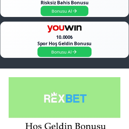
Risksiz Bahis Bonusu
Bonusu Al
10.000₺
Spor Hoş Geldin Bonusu
Bonusu Al