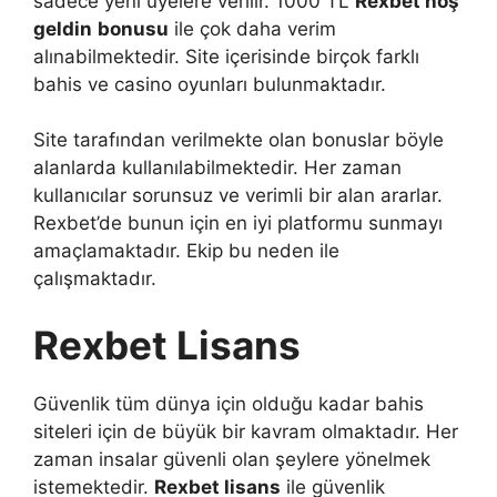
sadece yeni üyelere verilir. 1000 TL
Rexbet hoş
geldin
bonusu
ile çok daha verim
alınabilmektedir. Site içerisinde birçok farklı
bahis ve casino oyunları bulunmaktadır.
Site tarafından verilmekte olan bonuslar böyle
alanlarda kullanılabilmektedir. Her zaman
kullanıcılar sorunsuz ve verimli bir alan ararlar.
Rexbet’de bunun için en iyi platformu sunmayı
amaçlamaktadır. Ekip bu neden ile
çalışmaktadır.
Rexbet Lisans
Güvenlik tüm dünya için olduğu kadar bahis
siteleri için de büyük bir kavram olmaktadır. Her
zaman insalar güvenli olan şeylere yönelmek
istemektedir.
Rexbet lisans
ile güvenlik