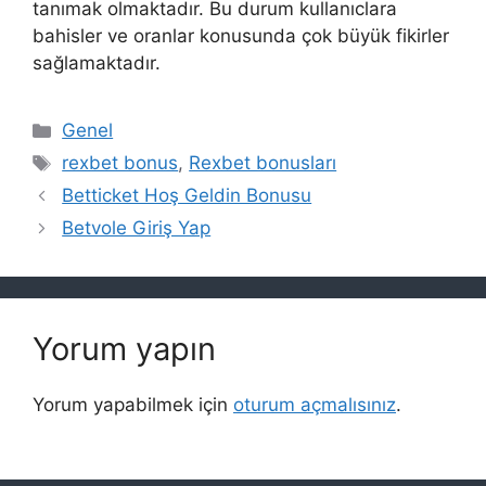
tanımak olmaktadır. Bu durum kullanıclara
bahisler ve oranlar konusunda çok büyük fikirler
sağlamaktadır.
Kategoriler
Genel
Etiketler
rexbet bonus
,
Rexbet bonusları
Betticket Hoş Geldin Bonusu
Betvole Giriş Yap
Yorum yapın
Yorum yapabilmek için
oturum açmalısınız
.