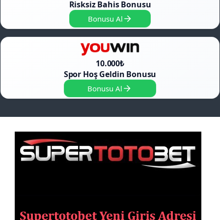
Risksiz Bahis Bonusu
Bonusu Al
10.000₺
Spor Hoş Geldin Bonusu
Bonusu Al