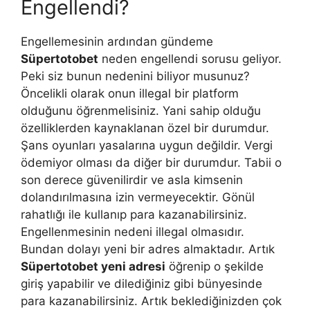
Engellendi?
Engellemesinin ardından gündeme
Süpertotobet
neden engellendi sorusu geliyor.
Peki siz bunun nedenini biliyor musunuz?
Öncelikli olarak onun illegal bir platform
olduğunu öğrenmelisiniz. Yani sahip olduğu
özelliklerden kaynaklanan özel bir durumdur.
Şans oyunları yasalarına uygun değildir. Vergi
ödemiyor olması da diğer bir durumdur. Tabii o
son derece güvenilirdir ve asla kimsenin
dolandırılmasına izin vermeyecektir. Gönül
rahatlığı ile kullanıp para kazanabilirsiniz.
Engellenmesinin nedeni illegal olmasıdır.
Bundan dolayı yeni bir adres almaktadır. Artık
Süpertotobet yeni adresi
öğrenip o şekilde
giriş yapabilir ve dilediğiniz gibi bünyesinde
para kazanabilirsiniz. Artık beklediğinizden çok