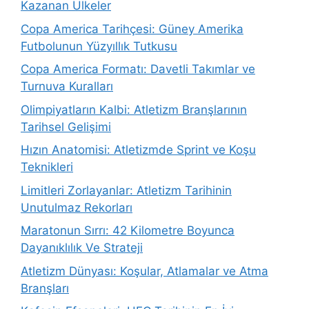
Kazanan Ülkeler
Copa America Tarihçesi: Güney Amerika
Futbolunun Yüzyıllık Tutkusu
Copa America Formatı: Davetli Takımlar ve
Turnuva Kuralları
Olimpiyatların Kalbi: Atletizm Branşlarının
Tarihsel Gelişimi
Hızın Anatomisi: Atletizmde Sprint ve Koşu
Teknikleri
Limitleri Zorlayanlar: Atletizm Tarihinin
Unutulmaz Rekorları
Maratonun Sırrı: 42 Kilometre Boyunca
Dayanıklılık Ve Strateji
Atletizm Dünyası: Koşular, Atlamalar ve Atma
Branşları