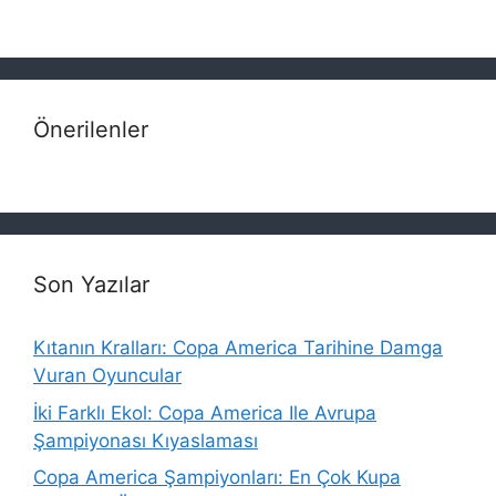
Önerilenler
Son Yazılar
Kıtanın Kralları: Copa America Tarihine Damga
Vuran Oyuncular
İki Farklı Ekol: Copa America Ile Avrupa
Şampiyonası Kıyaslaması
Copa America Şampiyonları: En Çok Kupa