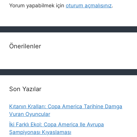
Yorum yapabilmek için
oturum açmalısınız
.
Önerilenler
Son Yazılar
Kıtanın Kralları: Copa America Tarihine Damga
Vuran Oyuncular
İki Farklı Ekol: Copa America Ile Avrupa
Şampiyonası Kıyaslaması