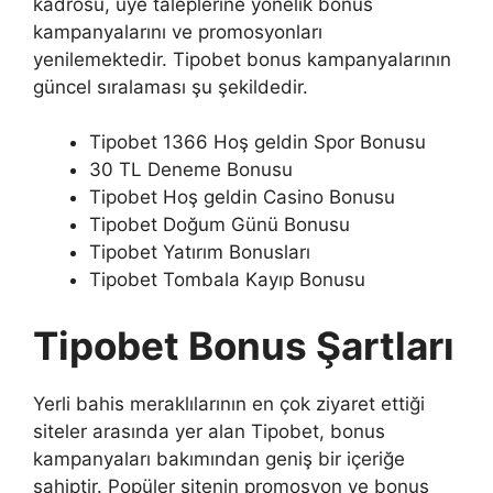
kadrosu, üye taleplerine yönelik bonus
kampanyalarını ve promosyonları
yenilemektedir. Tipobet bonus kampanyalarının
güncel sıralaması şu şekildedir.
Tipobet 1366 Hoş geldin Spor Bonusu
30 TL Deneme Bonusu
Tipobet Hoş geldin Casino Bonusu
Tipobet Doğum Günü Bonusu
Tipobet Yatırım Bonusları
Tipobet Tombala Kayıp Bonusu
Tipobet Bonus Şartları
Yerli bahis meraklılarının en çok ziyaret ettiği
siteler arasında yer alan Tipobet, bonus
kampanyaları bakımından geniş bir içeriğe
sahiptir. Popüler sitenin promosyon ve bonus